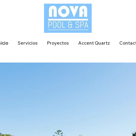
nicio
Servicios
Proyectos
Accent Quartz
Contac
Piscinas Nov
Pool & Spa's