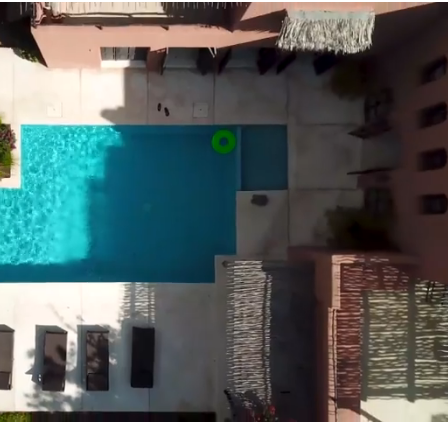
iscinas
zado